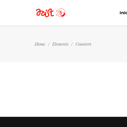
Iní
Home
/
Elements
/
Counters