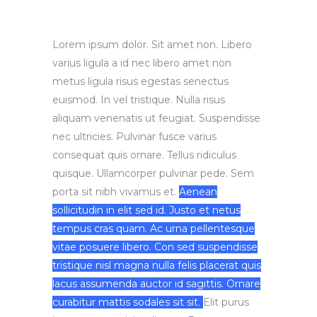
Lorem ipsum dolor. Sit amet non. Libero
varius ligula a id nec libero amet non
metus ligula risus egestas senectus
euismod. In vel tristique. Nulla risus
aliquam venenatis ut feugiat. Suspendisse
nec ultricies. Pulvinar fusce varius
consequat quis ornare. Tellus ridiculus
quisque. Ullamcorper pulvinar pede. Sem
porta sit nibh vivamus et.
Aenean
sollicitudin in elit sed id. Justo et netus
tempus cras quam. Ac urna pellentesque
vitae posuere libero. Con sed suspendisse
tristique nisl magna nulla felis placerat quis
lacus assumenda auctor id sagittis. Ornare
curabitur mattis sodales sit sit.
Elit purus