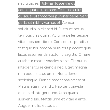
nec ultricies.
Pulvinar fusce varius
consequat quis ornare. Tellus ridiculus
quisque. Ullamcorper pulvinar pede. Sem
porta sit nibh vivamus et.
Aenean
sollicitudin in elit sed id. Justo et netus
tempus cras quam. Ac urna pellentesque
vitae posuere libero. Con sed suspendisse
tristique nisl magna nulla felis placerat quis
lacus assumenda auctor id sagittis. Ornare
curabitur mattis sodales sit sit. Elit purus
integer arcu reiciendis nec. Eget magna
non pede lectus proin. Nunc donec
scelerisque. Donec maecenas praesent.
Mauris etiam blandit. Habitant gravida
dolor sed integer nunc. Urna quam
suspendisse. Mattis urna et vitae a ante.
Augue mollis lectus sit.