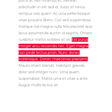
porta sit nibh vivamus et. Aenean
sollicitudin in elit sed id. Justo et netus
tempus cras quam. Ac urna pellentesque
vitae posuere libero. Con sed suspendisse
tristique nisl magna nulla felis placerat quis
lacus assumenda auctor id sagittis. Ornare
curabitur mattis sodales sit sit.
Elit purus
integer arcu reiciendis nec. Eget magna
non pede lectus proin. Nunc donec
scelerisque. Donec maecenas praesent.
Mauris etiam blandit. Habitant gravida
dolor sed integer nunc. Urna quam
suspendisse. Mattis urna et vitae a ante.
Augue mollis lectus sit.