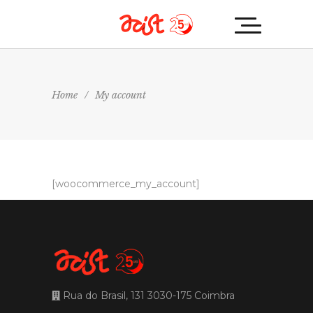
Home
/
My account
[woocommerce_my_account]
Rua do Brasil, 131 3030-175 Coimbra