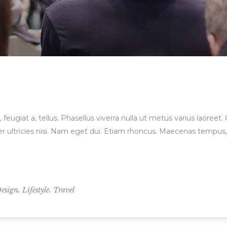
, feugiat a, tellus. Phasellus viverra nulla ut metus varius laore
orper ultricies nisi. Nam eget dui. Etiam rhoncus. Maecenas temp
,
,
esign
Lifestyle
Travel