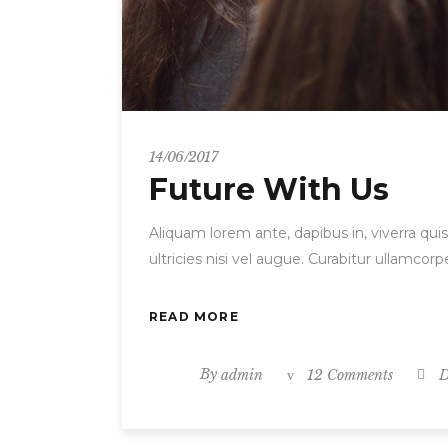
14/06/2017
Future With Us
Aliquam lorem ante, dapibus in, viverra quis
ultricies nisi vel augue. Curabitur ullamc
READ MORE
By
admin
12 Comments
D