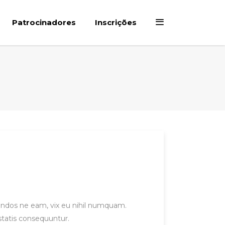
Patrocinadores
Inscrições
gendos ne eam, vix eu nihil numquam.
statis consequuntur.