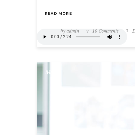
READ MORE
By
admin
10 Comments
D
Metro