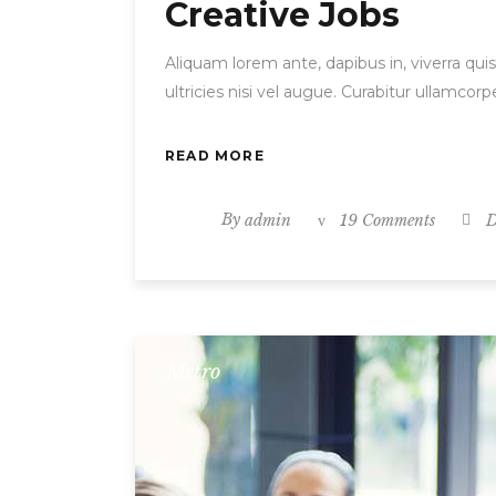
Creative Jobs
Aliquam lorem ante, dapibus in, viverra quis
ultricies nisi vel augue. Curabitur ullamc
READ MORE
By
admin
19 Comments
D
Metro