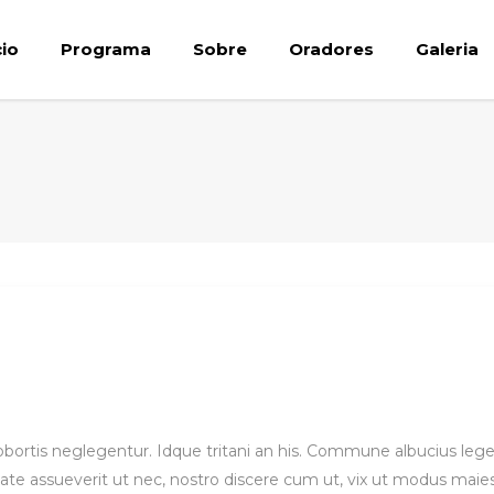
cio
Programa
Sobre
Oradores
Galeria
 lobortis neglegentur. Idque tritani an his. Commune albucius le
ate assueverit ut nec, nostro discere cum ut, vix ut modus maie