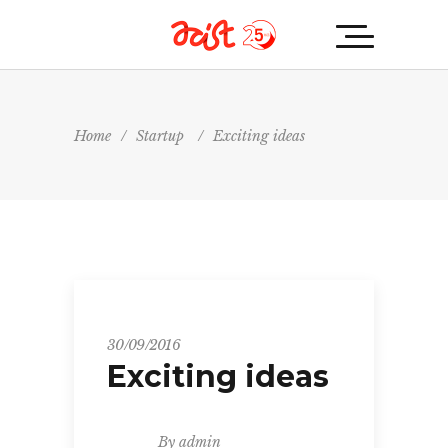
Home
/
Startup
/
Exciting ideas
Startup
30/09/2016
Exciting ideas
By
admin