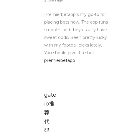
2 meses ago
Premierbetapp’s my go-to for
placing bets now. The app runs
smooth, and they usually have
sweet odds. Been pretty lucky
with my football picks lately.
You should give it a shot
premierbetapp
gate
io推
荐
代
码