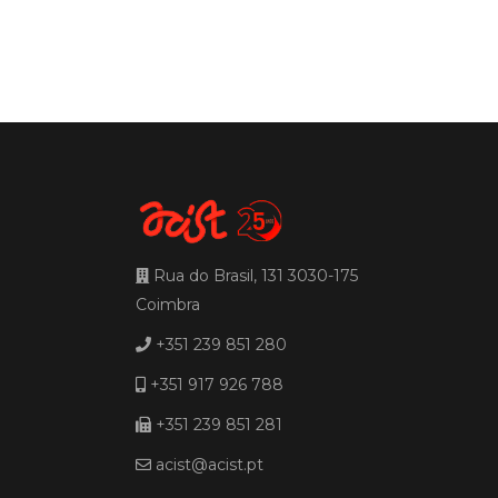
Rua do Brasil, 131 3030-175
Coimbra
+351 239 851 280
+351 917 926 788
+351 239 851 281
acist@acist.pt